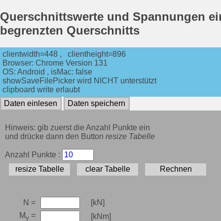
Querschnittswerte und Spannungen ei
begrenzten Querschnitts
clientwidth=448 , clientheight=896
Browser: Chrome Version 131
OS: Android , isMac: false
showSaveFilePicker wird NICHT unterstützt
clipboard write erlaubt
Daten einlesen
Daten speichern
Hinweis: gib zuerst die Anzahl Punkte ein
und drücke dann den Button
resize Tabelle
Anzahl Punkte :
resize Tabelle
clear Tabelle
Rechnen
N =
[kN]
M
=
[kNm]
y