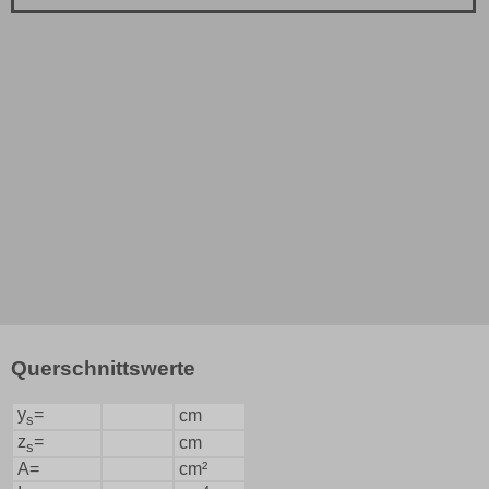
Querschnittswerte
y
=
cm
s
z
=
cm
s
A=
cm²