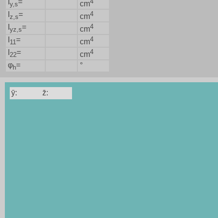
I
=
4
cm
y,s
I
=
4
cm
z,s
I
=
4
cm
yz,s
I
=
4
cm
11
I
=
4
cm
22
φ
=
°
h
ȳ:
z̄: