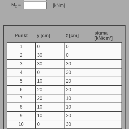
M
=
[kNm]
z
sigma
Punkt
ȳ [cm]
z̄ [cm]
[kN/cm²]
1
0
0
2
30
0
3
30
30
4
0
30
5
10
20
6
20
20
7
20
10
8
10
10
9
10
20
10
0
30